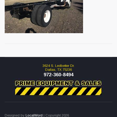
3624 S. Ledbetter Dr.
Dallas, TX 75236
972-360-8494
Designed by
LocalWord
| Copyright 2026